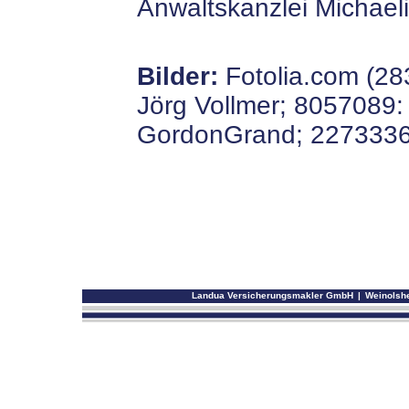
Anwaltskanzlei Michae
Bilder:
Fotolia.com (28
Jörg Vollmer; 8057089:
GordonGrand; 2273336
Landua Versicherungsmakler GmbH
|
Weinolshe